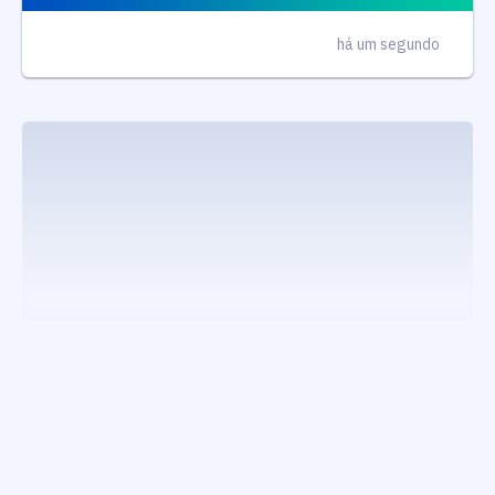
há um segundo
executando carrega_noticias_json()