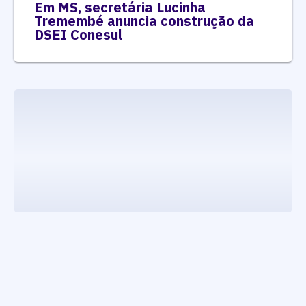
Em MS, secretária Lucinha
Tremembé anuncia construção da
DSEI Conesul
executando carrega_noticias_json()