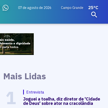
25ºC
07 de agosto de 2026
Campo Grande
Mais Lidas
1
Entrevista
Joguei a toalha, diz diretor de 'Cidade
de Deus' sobre ator na cracolândia