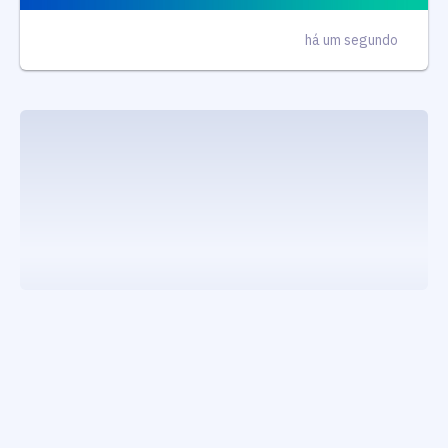
há um segundo
executando carrega_noticias_json()