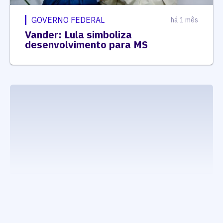
GOVERNO FEDERAL
há 1 mês
Vander: Lula simboliza
desenvolvimento para MS
executando carrega_noticias_json()