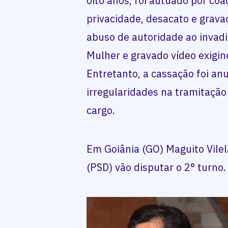
oito anos, foi autuado por coa
privacidade, desacato e gravaç
abuso de autoridade ao invadi
Mulher e gravado vídeo exigin
Entretanto, a cassação foi an
irregularidades na tramitação
cargo.
Em Goiânia (GO) Maguito Vile
(PSD) vão disputar o 2° turno.