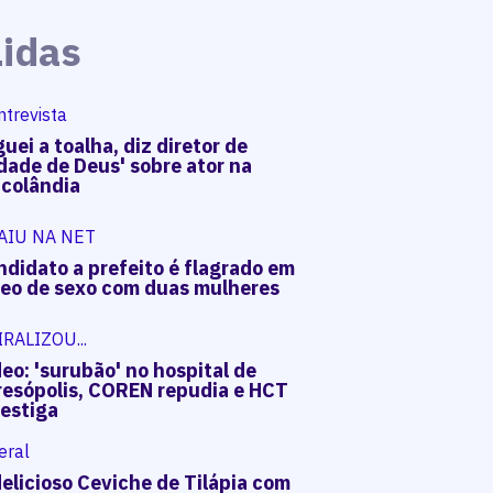
Lidas
ntrevista
uei a toalha, diz diretor de
dade de Deus' sobre ator na
acolândia
AIU NA NET
ndidato a prefeito é flagrado em
deo de sexo com duas mulheres
IRALIZOU...
eo: 'surubão' no hospital de
resópolis, COREN repudia e HCT
vestiga
eral
elicioso Ceviche de Tilápia com