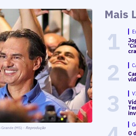
Mais 
1
E
Jog
'Ci
cr
2
C
Ca
ví
3
V
Víd
Te
in
4
G
o Grande (MS) -
Reprodução
O d