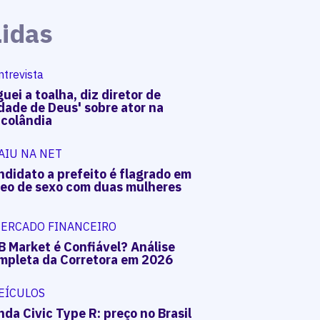
Lidas
ntrevista
uei a toalha, diz diretor de
dade de Deus' sobre ator na
acolândia
AIU NA NET
ndidato a prefeito é flagrado em
deo de sexo com duas mulheres
ERCADO FINANCEIRO
B Market é Confiável? Análise
mpleta da Corretora em 2026
EÍCULOS
da Civic Type R: preço no Brasil