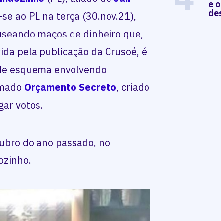
e o
de
-se ao PL na terça (30.nov.21),
useando maços de dinheiro que,
vida pela publicação da Crusoé, é
 de esquema envolvendo
amado
Orçamento Secreto
, criado
gar votos.
ubro do ano passado, no
ozinho.