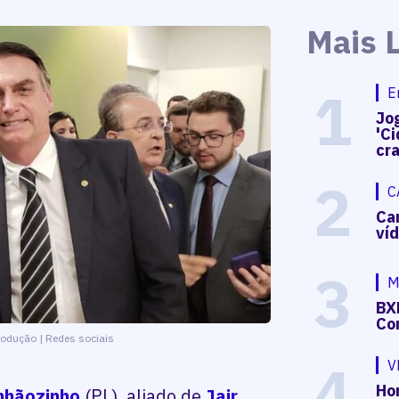
Mais 
1
E
Jog
'Ci
cr
2
C
Ca
ví
3
M
BX
Co
odução | Redes sociais
4
V
Hon
nhãozinho
(PL), aliado de
Jair