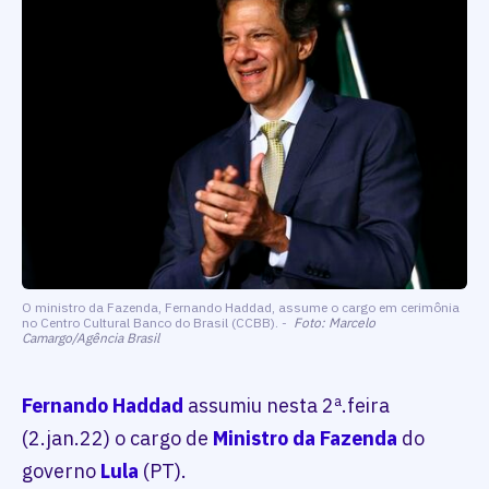
O ministro da Fazenda, Fernando Haddad, assume o cargo em cerimônia
no Centro Cultural Banco do Brasil (CCBB). -
Foto: Marcelo
Camargo/Agência Brasil
Fernando Haddad
assumiu nesta 2ª.feira
(2.jan.22) o cargo de
Ministro da Fazenda
do
governo
Lula
(PT).