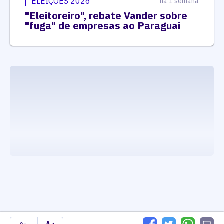
ELEIÇÕES 2026
há 1 semana
"Eleitoreiro", rebate Vander sobre
"fuga" de empresas ao Paraguai
executando carrega_noticias_json()