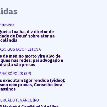
Lidas
ntrevista
uei a toalha, diz diretor de
dade de Deus' sobre ator na
acolândia
ASO GUSTAVO FEITOSA
e de menino morto vira alvo de
aques nas redes; pai advogado e
drasta são presos
ARAISÓPOLIS (SP)
s executam Igor rendido (vídeo);
smo com provas, Conselho livra
sassinos
ERCADO FINANCEIRO
B Market é Confiável? Análise