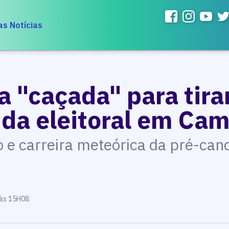
as Notícias
a "caçada" para tira
rida eleitoral em Ca
do e carreira meteórica da pré-can
 às 15H08