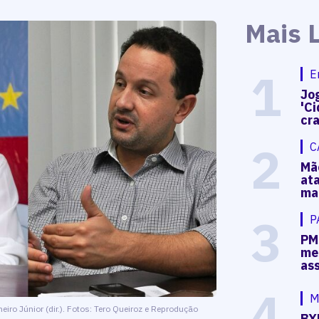
Mais 
1
E
Jog
'Ci
cr
2
C
Mã
at
ma
3
P
PM
me
as
4
M
eiro Júnior (dir.). Fotos: Tero Queiroz e Reprodução
BX