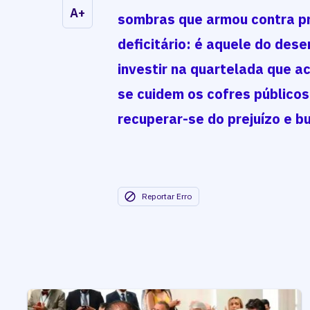
A+
sombras que armou contra pr
deficitário: é aquele do de
investir na quartelada que a
se cuidem os cofres públicos
recuperar-se do prejuízo e b
Reportar Erro