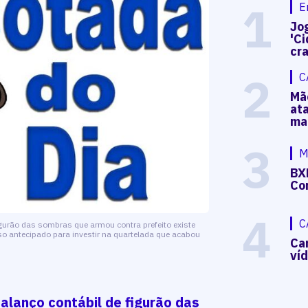
1
E
Jog
'Ci
cr
2
C
Mã
at
ma
3
M
BX
Co
4
C
rão das sombras que armou contra prefeito existe
lso antecipado para investir na quartelada que acabou
Ca
ví
anço contábil de figurão das