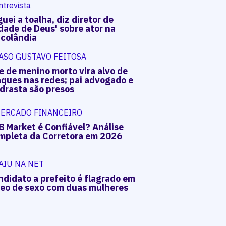
ntrevista
uei a toalha, diz diretor de
dade de Deus' sobre ator na
acolândia
ASO GUSTAVO FEITOSA
e de menino morto vira alvo de
aques nas redes; pai advogado e
drasta são presos
ERCADO FINANCEIRO
B Market é Confiável? Análise
mpleta da Corretora em 2026
AIU NA NET
ndidato a prefeito é flagrado em
deo de sexo com duas mulheres