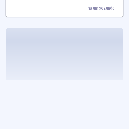
há um segundo
jquery appear loaded