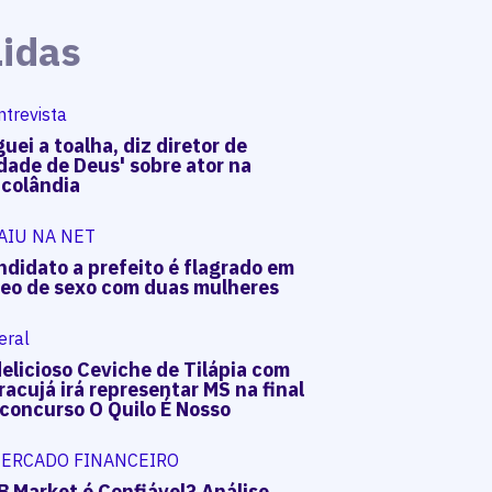
Lidas
ntrevista
uei a toalha, diz diretor de
dade de Deus' sobre ator na
acolândia
AIU NA NET
ndidato a prefeito é flagrado em
deo de sexo com duas mulheres
eral
elicioso Ceviche de Tilápia com
acujá irá representar MS na final
 concurso O Quilo É Nosso
ERCADO FINANCEIRO
B Market é Confiável? Análise