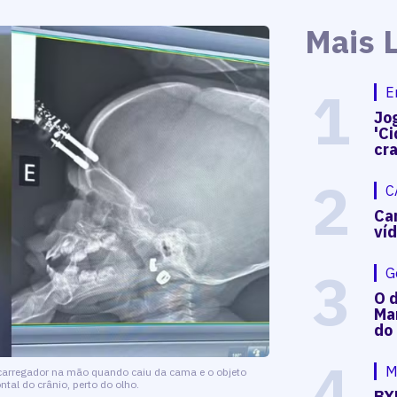
Mais 
1
E
Jog
'Ci
cr
2
C
Ca
ví
3
G
O d
Mar
do
4
M
 carregador na mão quando caiu da cama e o objeto
ntal do crânio, perto do olho.
BX