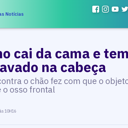
as Notícias
no cai da cama e te
cravado na cabeça
ontra o chão fez com que o objeto
 o osso frontal
 às 10H16