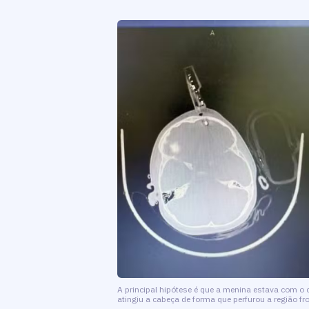
A principal hipótese é que a menina estava com o
atingiu a cabeça de forma que perfurou a região fro