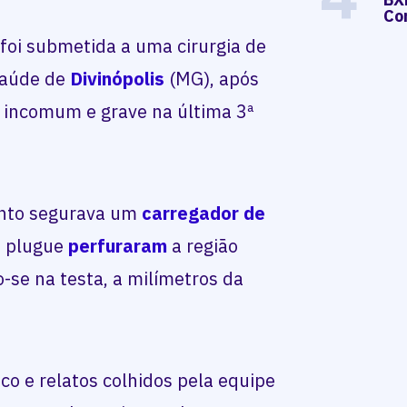
Co
oi submetida a uma cirurgia de
Saúde de
Divinópolis
(MG), após
 incomum e grave na última 3ª
anto segurava um
carregador de
o plugue
perfuraram
a região
o-se na testa, a milímetros da
o e relatos colhidos pela equipe