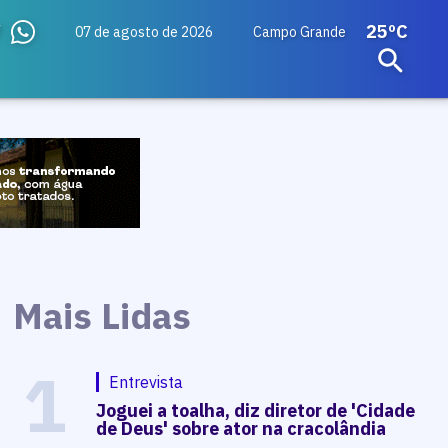
25ºC
07 de agosto de 2026
Campo Grande
Mais Lidas
1
Entrevista
Joguei a toalha, diz diretor de 'Cidade
de Deus' sobre ator na cracolândia