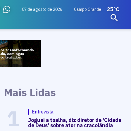
25ºC
07 de agosto de 2026
Campo Grande
Mais Lidas
1
Entrevista
Joguei a toalha, diz diretor de 'Cidade
de Deus' sobre ator na cracolândia