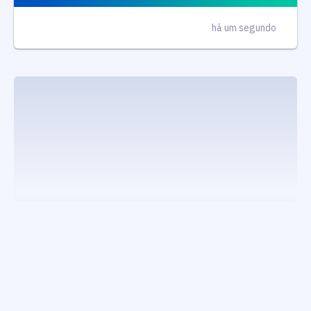
há um segundo
executando carrega_noticias_json()