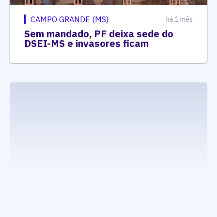
CAMPO GRANDE (MS)
há 1 mês
Sem mandado, PF deixa sede do
DSEI-MS e invasores ficam
executando carrega_noticias_json()