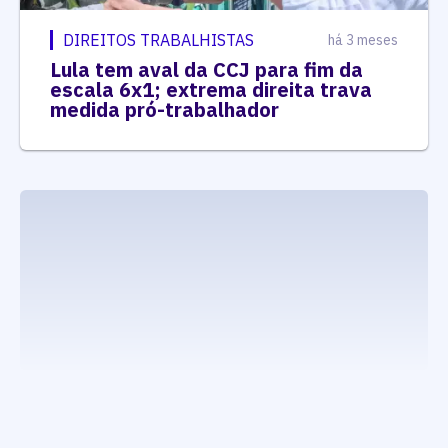
DIREITOS TRABALHISTAS
há 3 meses
Lula tem aval da CCJ para fim da
escala 6x1; extrema direita trava
medida pró-trabalhador
executando carrega_noticias_json()