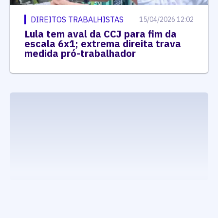
DIREITOS TRABALHISTAS
15/04/2026 12:02
Lula tem aval da CCJ para fim da
escala 6x1; extrema direita trava
medida pró-trabalhador
executando carrega_noticias_json()