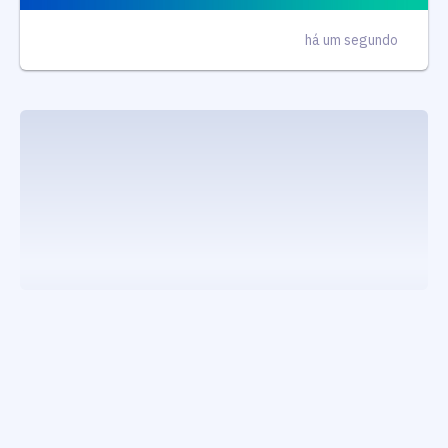
há um segundo
executando carrega_noticias_json()