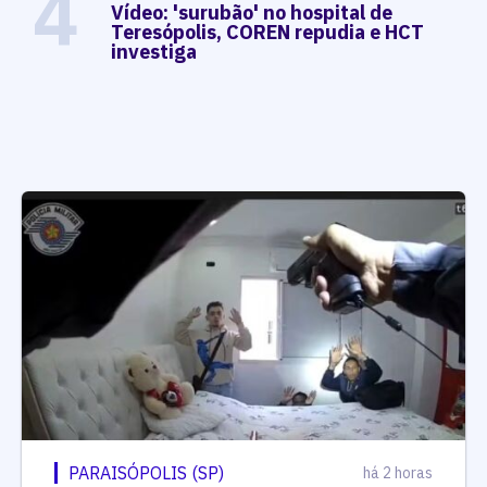
4
Vídeo: 'surubão' no hospital de
Teresópolis, COREN repudia e HCT
investiga
PARAISÓPOLIS (SP)
há 2 horas