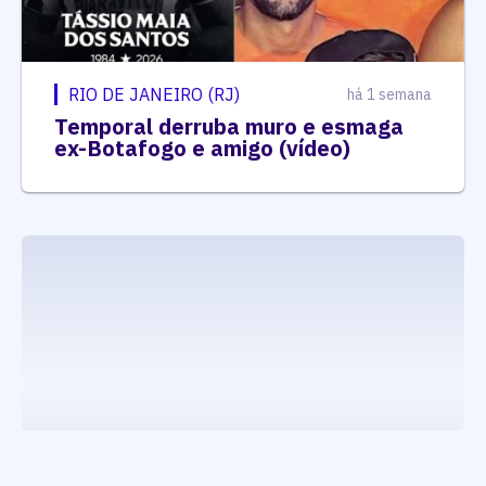
RIO DE JANEIRO (RJ)
há 1 semana
Temporal derruba muro e esmaga
ex-Botafogo e amigo (vídeo)
executando carrega_noticias_json()