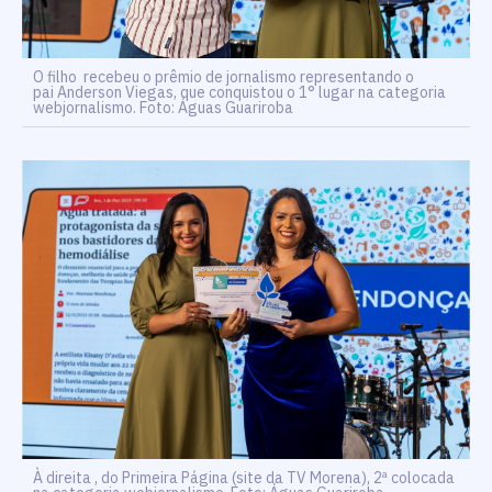
O filho
recebeu o prêmio de jornalismo representando o
pai Anderson Viegas, que conquistou o 1° lugar na categoria
webjornalismo. Foto: Águas Guariroba
À direita
, do Primeira Página (site da TV Morena), 2ª colocada