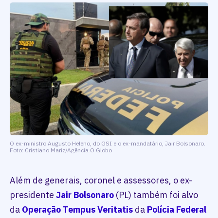
O ex-ministro Augusto Heleno, do GSI e o ex-mandatário, Jair Bolsonaro.
Foto: Cristiano Mariz/Agência O Globo
Além de generais, coronel e assessores, o ex-
presidente
Jair Bolsonaro
(PL) também foi alvo
da
Operação Tempus Veritatis
da
Polícia Federal