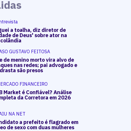
Lidas
ntrevista
uei a toalha, diz diretor de
dade de Deus' sobre ator na
acolândia
ASO GUSTAVO FEITOSA
e de menino morto vira alvo de
aques nas redes; pai advogado e
drasta são presos
ERCADO FINANCEIRO
B Market é Confiável? Análise
mpleta da Corretora em 2026
AIU NA NET
ndidato a prefeito é flagrado em
deo de sexo com duas mulheres