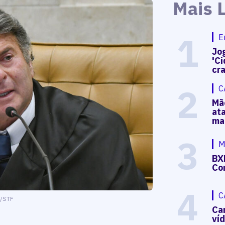
Mais 
1
E
Jog
'Ci
cr
2
C
Mã
at
ma
3
M
BX
Co
4
C
O/STF
Ca
ví