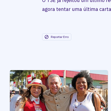
O TSE já rejeitou um último r
agora tentar uma última cart
Reportar Erro