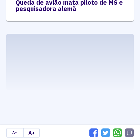
Queda de avião mata piloto de MS e
pesquisadora alemã
executando carrega_noticias_json()
A+
A-