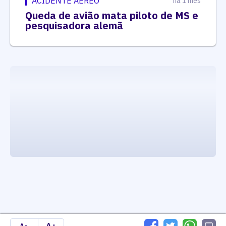
ACIDENTE AÉREO
há 1 mês
Queda de avião mata piloto de MS e
pesquisadora alemã
executando carrega_noticias_json()
A-