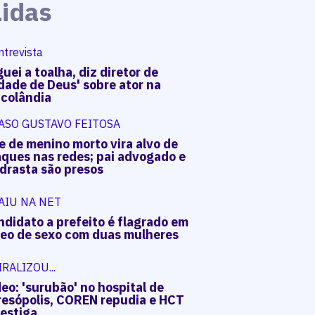
Lidas
ntrevista
uei a toalha, diz diretor de
dade de Deus' sobre ator na
acolândia
ASO GUSTAVO FEITOSA
e de menino morto vira alvo de
aques nas redes; pai advogado e
drasta são presos
AIU NA NET
ndidato a prefeito é flagrado em
deo de sexo com duas mulheres
IRALIZOU...
eo: 'surubão' no hospital de
resópolis, COREN repudia e HCT
vestiga