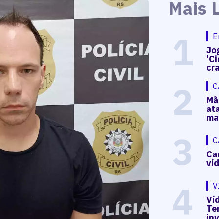
Mais 
1
E
Jog
'Ci
cr
2
C
Mã
at
ma
3
C
Ca
ví
4
V
Víd
Te
in