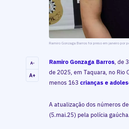
Ramiro Gonzaga Barros foi preso em janeiro por po
Ramiro Gonzaga Barros
, de 
A-
de 2025, em Taquara, no Rio 
A+
menos 163
crianças e adole
A atualização dos números de 
(5.mai.25) pela polícia gaúch