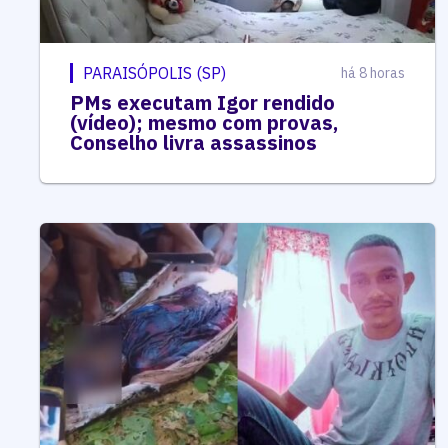
PARAISÓPOLIS (SP)
há 8 horas
PMs executam Igor rendido
(vídeo); mesmo com provas,
Conselho livra assassinos