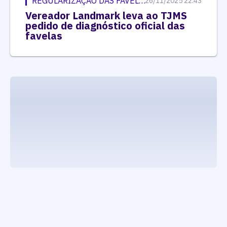
REGULARIZAÇÃO DAS FAVELAS
26/11/2025 22:43
Vereador Landmark leva ao TJMS
pedido de diagnóstico oficial das
favelas
executando carrega_noticias_json()