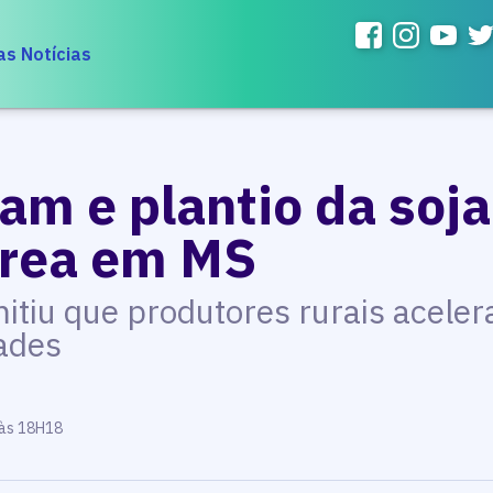
as Notícias
m e plantio da soja
área em MS
mitiu que produtores rurais acele
dades
 às 18H18