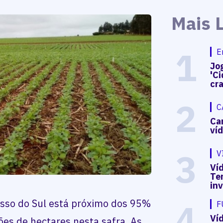
Mais 
1
E
Jog
'Ci
cr
2
C
Ca
ví
3
V
Víd
Te
in
osso do Sul está próximo dos 95%
4
F
Ví
es de hectares nesta safra. As