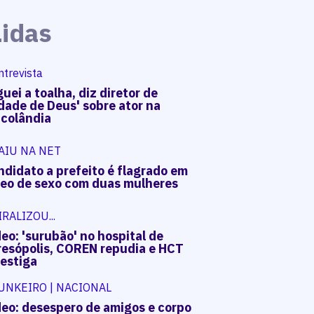
Lidas
ntrevista
uei a toalha, diz diretor de
dade de Deus' sobre ator na
acolândia
AIU NA NET
ndidato a prefeito é flagrado em
deo de sexo com duas mulheres
IRALIZOU...
eo: 'surubão' no hospital de
resópolis, COREN repudia e HCT
vestiga
UNKEIRO | NACIONAL
deo: desespero de amigos e corpo