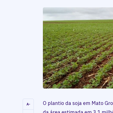
O plantio da soja em Mato Gr
A-
da área estimada em 3,1 milhõ