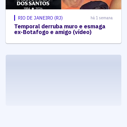
RIO DE JANEIRO (RJ)
há 1 semana
Temporal derruba muro e esmaga
ex-Botafogo e amigo (vídeo)
executando carrega_noticias_json()