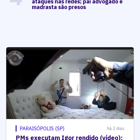
ataques nas redes; pai advogado e
madrasta são presos
PARAISÓPOLIS (SP)
há 2 dias
PMs executam Igor rendido (vídeo);