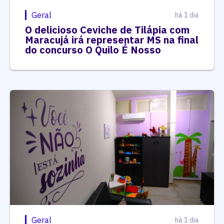
Geral
há 1 dia
O delicioso Ceviche de Tilápia com
Maracujá irá representar MS na final
do concurso O Quilo É Nosso
Geral
há 1 dia