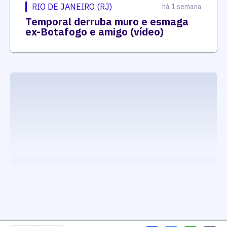
RIO DE JANEIRO (RJ)
há 1 semana
Temporal derruba muro e esmaga
ex-Botafogo e amigo (vídeo)
executando carrega_noticias_json()