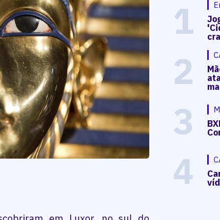
1
E
Jog
'Ci
cr
2
C
Mã
at
ma
3
M
BX
Co
4
C
Ca
ví
escobriram em Luxor, no sul do