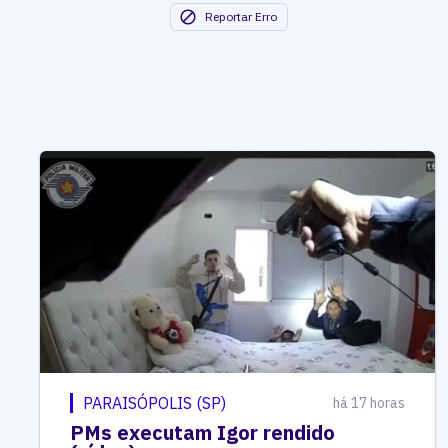
Reportar Erro
PARAISÓPOLIS (SP)
há 17 horas
PMs executam Igor rendido