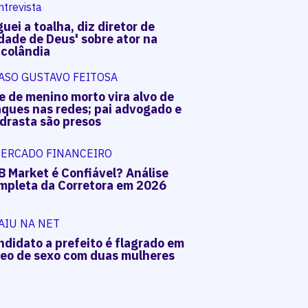
ntrevista
uei a toalha, diz diretor de
dade de Deus' sobre ator na
acolândia
ASO GUSTAVO FEITOSA
e de menino morto vira alvo de
aques nas redes; pai advogado e
drasta são presos
ERCADO FINANCEIRO
B Market é Confiável? Análise
mpleta da Corretora em 2026
AIU NA NET
ndidato a prefeito é flagrado em
deo de sexo com duas mulheres