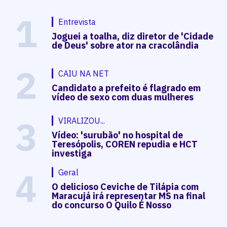
1
Entrevista
Joguei a toalha, diz diretor de 'Cidade
de Deus' sobre ator na cracolândia
2
CAIU NA NET
Candidato a prefeito é flagrado em
vídeo de sexo com duas mulheres
3
VIRALIZOU...
Vídeo: 'surubão' no hospital de
Teresópolis, COREN repudia e HCT
investiga
4
Geral
O delicioso Ceviche de Tilápia com
Maracujá irá representar MS na final
do concurso O Quilo É Nosso