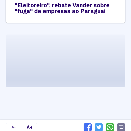
"Eleitoreiro", rebate Vander sobre
"fuga" de empresas ao Paraguai
executando carrega_noticias_json()
A+
A-