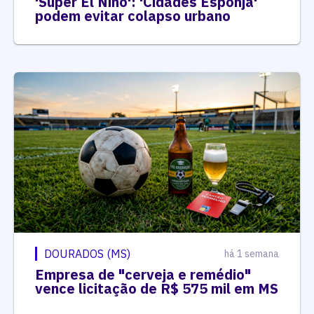
'Super El Niño': 'Cidades Esponja'
podem evitar colapso urbano
DOURADOS (MS)
há 1 semana
Empresa de "cerveja e remédio"
vence licitação de R$ 575 mil em MS