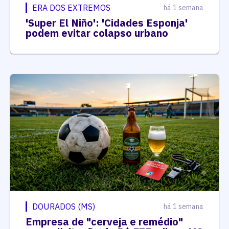
ERA DOS EXTREMOS
há 1 semana
'Super El Niño': 'Cidades Esponja'
podem evitar colapso urbano
DOURADOS (MS)
há 1 semana
Empresa de "cerveja e remédio"