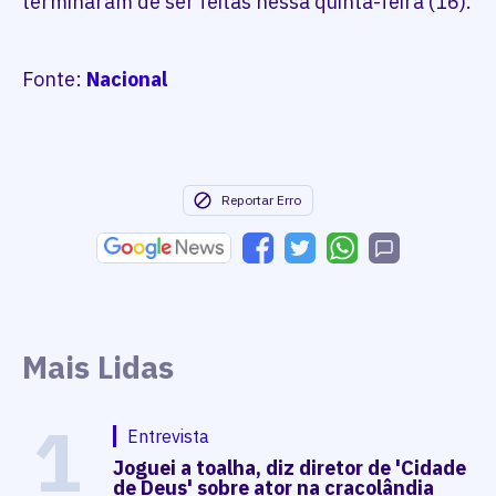
terminaram de ser feitas nessa quinta-feira (16).
Fonte:
Nacional
Reportar Erro
Mais Lidas
1
Entrevista
Joguei a toalha, diz diretor de 'Cidade
de Deus' sobre ator na cracolândia