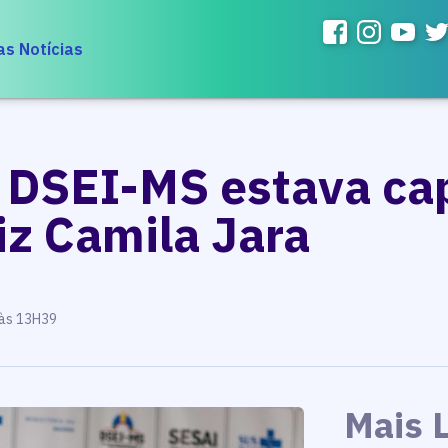
as Notícias
 DSEI-MS estava ca
iz Camila Jara
 às 13H39
Mais 