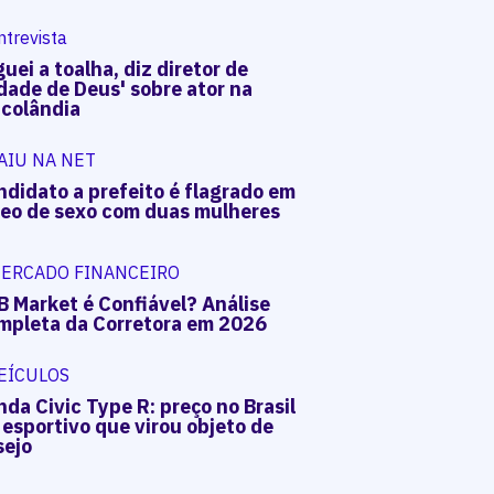
ntrevista
uei a toalha, diz diretor de
dade de Deus' sobre ator na
acolândia
AIU NA NET
ndidato a prefeito é flagrado em
deo de sexo com duas mulheres
ERCADO FINANCEIRO
B Market é Confiável? Análise
mpleta da Corretora em 2026
EÍCULOS
da Civic Type R: preço no Brasil
 esportivo que virou objeto de
sejo