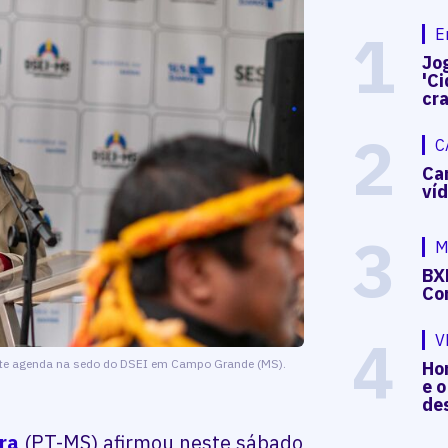
1
E
Jog
'Ci
cr
2
C
Ca
ví
3
M
BX
Co
4
V
rante agenda na sedo do DSEI em Campo Grande (MS).
Hon
e o
de
ra
(PT-MS) afirmou neste sábado