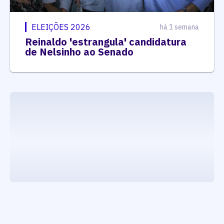
ELEIÇÕES 2026
há 1 semana
Reinaldo 'estrangula' candidatura
de Nelsinho ao Senado
executando carrega_noticias_json()