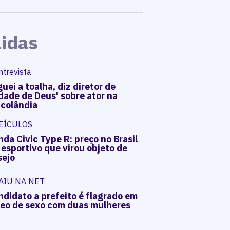
Lidas
ntrevista
uei a toalha, diz diretor de
dade de Deus' sobre ator na
acolândia
EÍCULOS
da Civic Type R: preço no Brasil
 esportivo que virou objeto de
sejo
AIU NA NET
ndidato a prefeito é flagrado em
deo de sexo com duas mulheres