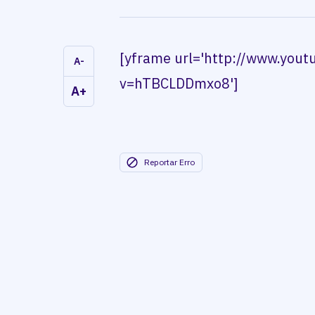
[yframe url='http://www.you
A-
v=hTBCLDDmxo8']
A+
Reportar Erro