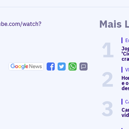
Mais 
tube.com/watch?
1
E
Jog
'Ci
cr
2
V
Hon
e o
de
3
C
Ca
ví