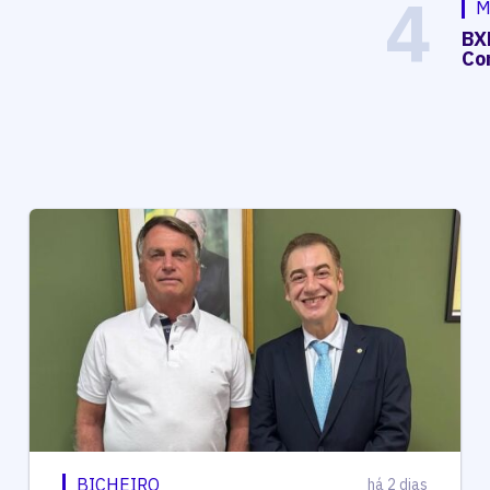
4
M
BX
Co
BICHEIRO
há 2 dias