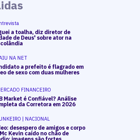
Lidas
ntrevista
uei a toalha, diz diretor de
dade de Deus' sobre ator na
acolândia
AIU NA NET
ndidato a prefeito é flagrado em
deo de sexo com duas mulheres
ERCADO FINANCEIRO
B Market é Confiável? Análise
mpleta da Corretora em 2026
UNKEIRO | NACIONAL
deo: desespero de amigos e corpo
 Mc Kevin caído no chão de
dio; imagens são fortes