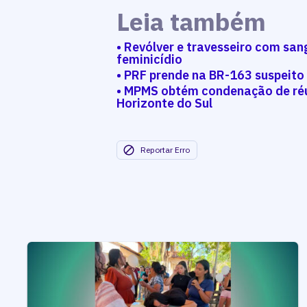
Leia também
• Revólver e travesseiro com san
feminicídio
• PRF prende na BR-163 suspeito 
• MPMS obtém condenação de réu
Horizonte do Sul
Reportar Erro