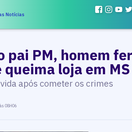
as Notícias
 pai PM, homem fer
e queima loja em MS
a vida após cometer os crimes
 às 08H06