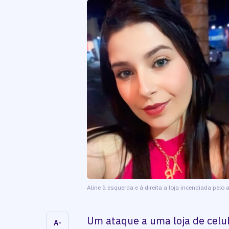
Aline à esquerda e á direita a loja incendiada pelo a
Um ataque a uma loja de celu
A-