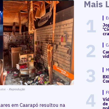
Mais 
1
E
Jog
'Ci
cr
2
C
Ca
ví
3
M
BX
Co
utor. -
Reprodução
4
F
Ví
de
lares em Caarapó resultou na
pré