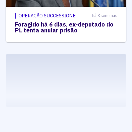
OPERAÇÃO SUCCESSIONE
há 3 semanas
Foragido há 6 dias, ex-deputado do
PL tenta anular prisão
executando carrega_noticias_json()