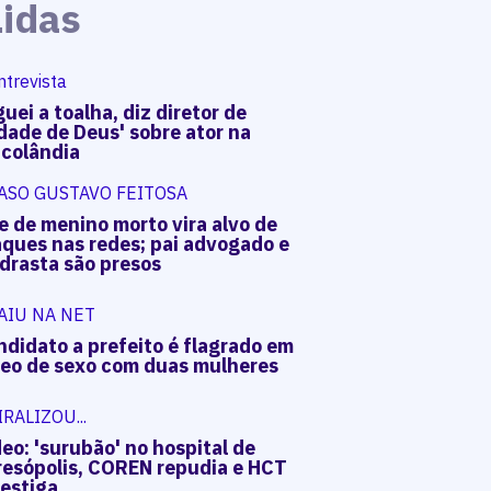
Lidas
ntrevista
uei a toalha, diz diretor de
dade de Deus' sobre ator na
acolândia
ASO GUSTAVO FEITOSA
e de menino morto vira alvo de
aques nas redes; pai advogado e
drasta são presos
AIU NA NET
ndidato a prefeito é flagrado em
deo de sexo com duas mulheres
IRALIZOU...
eo: 'surubão' no hospital de
resópolis, COREN repudia e HCT
vestiga