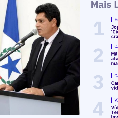
Mais 
1
E
Jog
'Ci
cr
2
C
Mã
at
ma
3
C
Ca
ví
4
V
Víd
Te
in