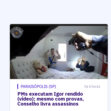
PARAISÓPOLIS (SP)
há 6 horas
PMs executam Igor rendido
(vídeo); mesmo com provas,
Conselho livra assassinos