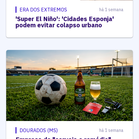
ERA DOS EXTREMOS
há 1 semana
'Super El Niño': 'Cidades Esponja'
podem evitar colapso urbano
DOURADOS (MS)
há 1 semana