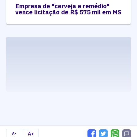
Empresa de "cerveja e remédio"
vence licitação de R$ 575 mil em MS
executando carrega_noticias_json()
A+
A-