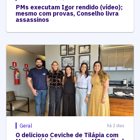
PMs executam Igor rendido (vídeo);
mesmo com provas, Conselho livra
assassinos
Geral
há 2 dias
O delicioso Ceviche de Tilápia com