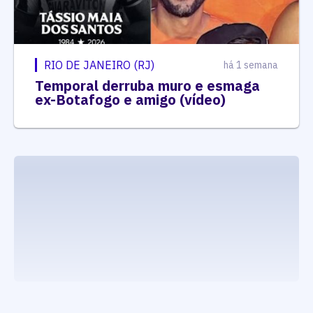
RIO DE JANEIRO (RJ)
há 1 semana
Temporal derruba muro e esmaga
ex-Botafogo e amigo (vídeo)
executando carrega_noticias_json()