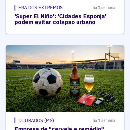
ERA DOS EXTREMOS
há 1 semana
'Super El Niño': 'Cidades Esponja'
podem evitar colapso urbano
DOURADOS (MS)
há 1 semana
Empresa de "cerveja e remédio"