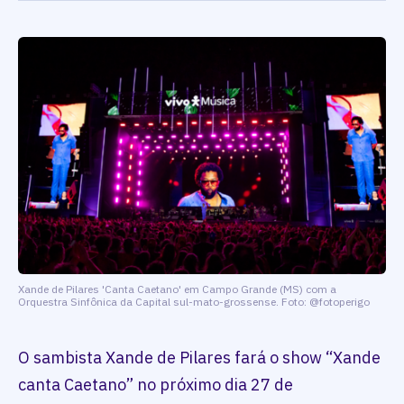
Xande de Pilares 'Canta Caetano' em Campo Grande (MS) com a
Orquestra Sinfônica da Capital sul-mato-grossense. Foto: @fotoperigo
O sambista Xande de Pilares fará o show “Xande
canta Caetano” no próximo dia 27 de