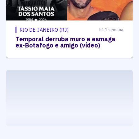
RIO DE JANEIRO (RJ)
há 1 semana
Temporal derruba muro e esmaga
ex-Botafogo e amigo (vídeo)
executando carrega_noticias_json()