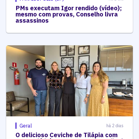
PMs executam Igor rendido (vídeo);
mesmo com provas, Conselho livra
assassinos
Geral
há 2 dias
O delicioso Ceviche de Tilápia com