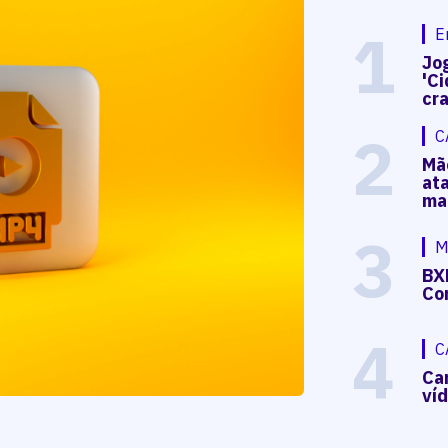
1
E
Jog
'Ci
cr
2
C
Mã
at
ma
3
M
BX
Co
4
C
Ca
ví