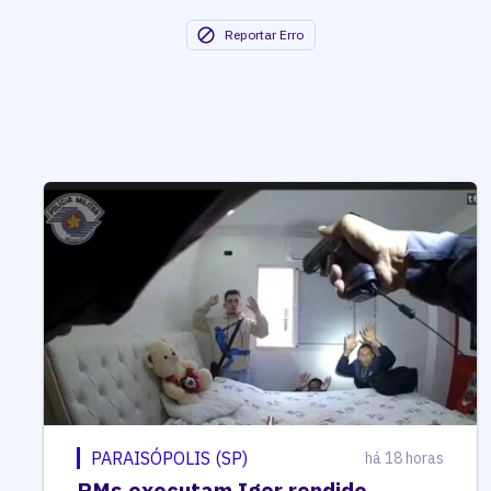
Reportar Erro
PARAISÓPOLIS (SP)
há 18 horas
PMs executam Igor rendido