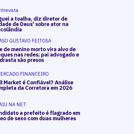
ntrevista
uei a toalha, diz diretor de
dade de Deus' sobre ator na
acolândia
ASO GUSTAVO FEITOSA
e de menino morto vira alvo de
aques nas redes; pai advogado e
drasta são presos
ERCADO FINANCEIRO
B Market é Confiável? Análise
mpleta da Corretora em 2026
AIU NA NET
ndidato a prefeito é flagrado em
deo de sexo com duas mulheres