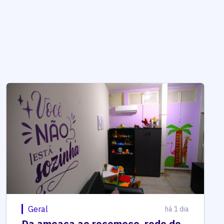
Geral
há 1 dia
Da ameaça ao recomeço, rede de