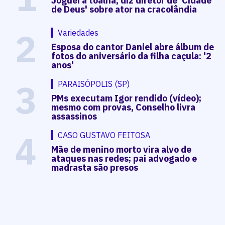
Joguei a toalha, diz diretor de 'Cidade
de Deus' sobre ator na cracolândia
2
Variedades
Esposa do cantor Daniel abre álbum de
fotos do aniversário da filha caçula: '2
anos'
3
PARAISÓPOLIS (SP)
PMs executam Igor rendido (vídeo);
mesmo com provas, Conselho livra
assassinos
4
CASO GUSTAVO FEITOSA
Mãe de menino morto vira alvo de
ataques nas redes; pai advogado e
madrasta são presos